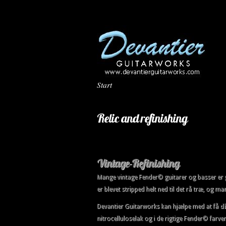
Start
Relic and refinishing
Vintage-Refinishing
Mange vintage Fender© guitarer og basser er g
er blevet stripped helt ned til det rå træ, og m
Devantier Guitarworks kan hjælpe med at få
d
nitrocelluloselak og i de rigtige Fender© farv