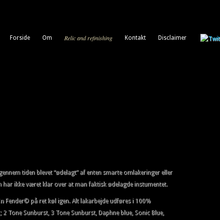
Relic and refinishing
Forside
Om
Kontakt
Disclaimer
ennem tiden blevet “ødelagt” af enten smarte omlakeringer eller
an har ikke været klar over at man faktisk ødelagde instumentet.
in
Fender© på ret køl igen. Alt lakarbejde udføres i 100%
er; 2 Tone Sunburst, 3 Tone Sunburst, Daphne blue, Sonic Blue,