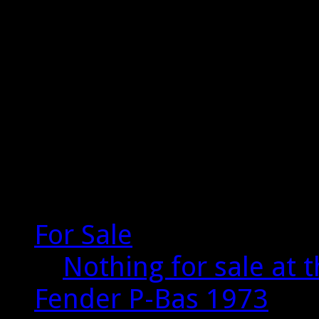
John Cruz, Masterbuil
Mike Eldred, Fender 
Seymour Duncan
Guitarbygger Dennis D
RELIC AND REFINISHI
For Sale
Nothing for sale at
Fender P-Bas 1973